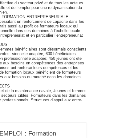
ffective du secteur privé et de tous les acteurs
elle et de l’emploi pour une re-dynamisation du
nien.
T FORMATION ENTREPRENEURIALE
́cessitant un renforcement de capacité dans les
mais aussi au profit de formateurs locaux qui
nnelle dans ces domaines à l’échelle locale.
repreneuriat et en particulier l’entrepreneuriat
DUS
s femmes bénéficiaires sont désormais conscients
ofes- sionnelle adaptée; 600 bénéficiaires
ion professionnelle adaptée; 450 jeunes ont été
ondre aux besoins en compétences des entreprises
ises ont renforcé leurs compétences et les
de formation locaux bénéficient de formateurs
ées aux besoins du marché dans les domaines
RECTS
P et de la maintenance navale; Jeunes et femmes
les secteurs ciblés; Formateurs dans les domaines
ion professionnels; Structures d’appui aux entre-
MPLOI : Formation