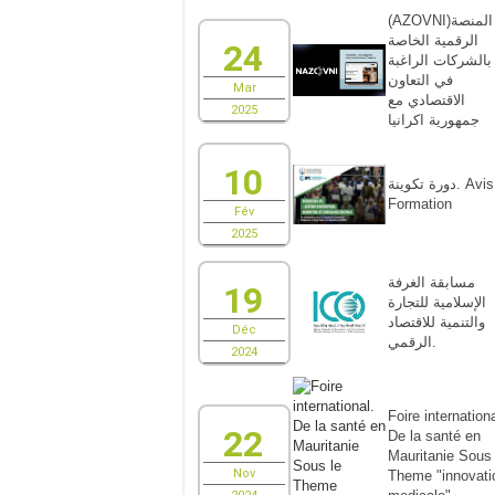
(AZOVNI)المنصة
الرقمية الخاصة
24
بالشركات الراغبة
في التعاون
Mar
الاقتصادي مع
2025
جمهورية اكرانيا
10
دورة تكوينة. Avis de
Formation
Fév
2025
مسابقة الغرفة
19
الإسلامية للتجارة
والتنمية للاقتصاد
Déc
الرقمي.
2024
Foire internationa
22
De la santé en
Mauritanie Sous 
Nov
Theme "innovati