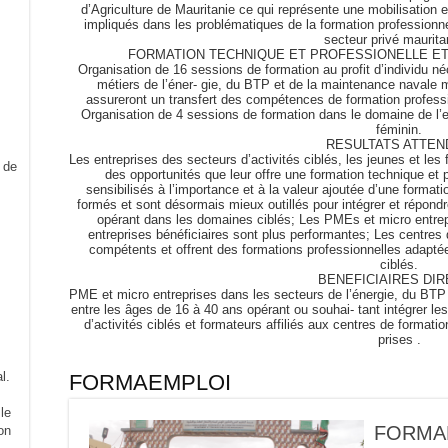
d’Agriculture de Mauritanie ce qui représente une mobilisation e
impliqués dans les problématiques de la formation professionn
secteur privé maurita
FORMATION TECHNIQUE ET PROFESSIONELLE E
Organisation de 16 sessions de formation au profit d’individu ne
métiers de l’éner- gie, du BTP et de la maintenance navale 
assureront un transfert des compétences de formation professio
Organisation de 4 sessions de formation dans le domaine de l’ent
féminin.
RESULTATS ATTEN
Les entreprises des secteurs d’activités ciblés, les jeunes et le
des opportunités que leur offre une formation technique et pr
sensibilisés à l’importance et à la valeur ajoutée d’une format
formés et sont désormais mieux outillés pour intégrer et rép
opérant dans les domaines ciblés; Les PMEs et micro entrepr
entreprises bénéficiaires sont plus performantes; Les centres 
compétents et offrent des formations professionnelles adapt
ciblés.
BENEFICIAIRES DI
PME et micro entreprises dans les secteurs de l’énergie, du BT
entre les âges de 16 à 40 ans opérant ou souhai- tant intégrer 
d’activités ciblés et formateurs affiliés aux centres de format
prises .
l.
FORMAEMPLOI
le
FORMAE
on