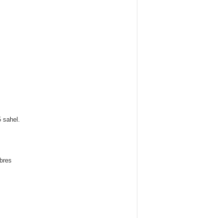
 sahel.
bres