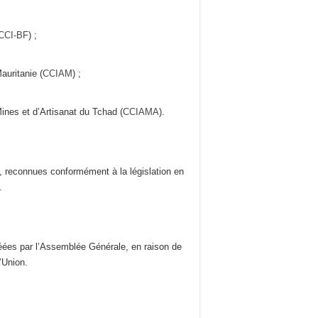
CCI-BF
) ;
auritanie (
CCIAM
) ;
ines et d’Artisanat du Tchad (
CCIAMA
).
s, reconnues conformément à la législation en
.
réées par l’Assemblée Générale, en raison de
l’Union.