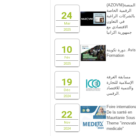
(AZOVNI)المنصة
الرقمية الخاصة
24
بالشركات الراغبة
في التعاون
Mar
الاقتصادي مع
2025
جمهورية اكرانيا
10
دورة تكوينة. Avis de
Formation
Fév
2025
مسابقة الغرفة
19
الإسلامية للتجارة
والتنمية للاقتصاد
Déc
الرقمي.
2024
Foire internationa
22
De la santé en
Mauritanie Sous 
Nov
Theme "innovati
medicale"
2024