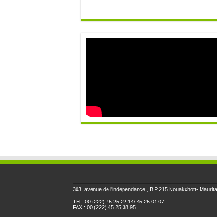
303, avenue de l'independance , B.P.215 Nouakchott- Maurita
TEl : 00 (222) 45 25 22 14/ 45 25 04 07
FAX : 00 (222) 45 25 38 95