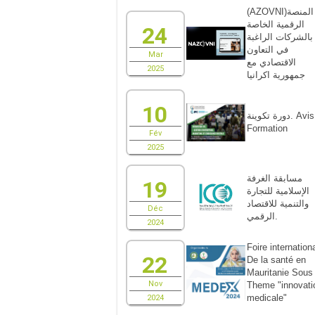
(AZOVNI)المنصة
الرقمية الخاصة
24
بالشركات الراغبة
في التعاون
Mar
الاقتصادي مع
2025
جمهورية اكرانيا
10
دورة تكوينة. Avis de
Formation
Fév
2025
مسابقة الغرفة
19
الإسلامية للتجارة
والتنمية للاقتصاد
Déc
الرقمي.
2024
Foire internationa
22
De la santé en
Mauritanie Sous 
Nov
Theme "innovati
medicale"
2024