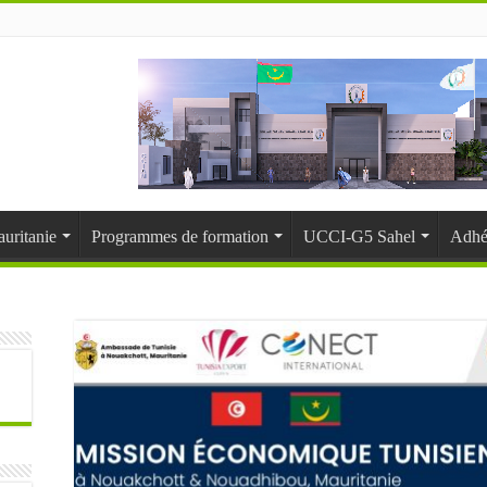
uritanie
Programmes de formation
UCCI-G5 Sahel
Adhé