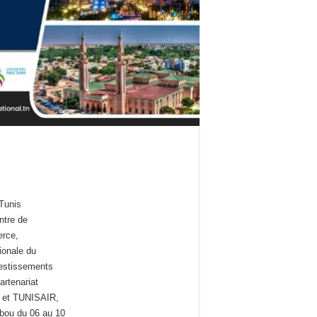
Tunis
ntre de
rce,
ionale du
vestissements
artenariat
) et TUNISAIR,
bou du 06 au 10