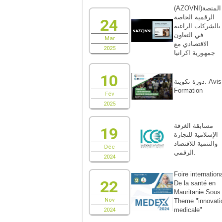
(AZOVNI)المنصة
الرقمية الخاصة
24
بالشركات الراغبة
في التعاون
Mar
الاقتصادي مع
2025
جمهورية اكرانيا
10
دورة تكوينة. Avis de
Formation
Fév
2025
مسابقة الغرفة
19
الإسلامية للتجارة
والتنمية للاقتصاد
Déc
الرقمي.
2024
Foire internationa
22
De la santé en
Mauritanie Sous 
Nov
Theme "innovati
medicale"
2024