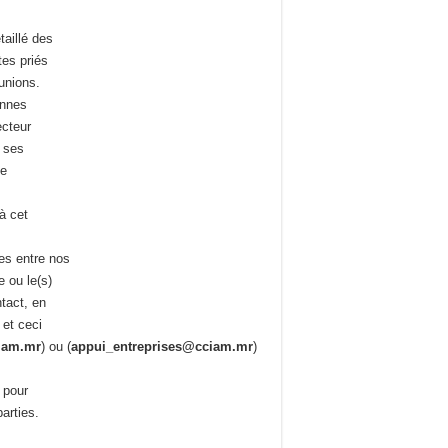
taillé des
tes priés
éunions.
ennes
ecteur
e ses
de
à cet
es entre nos
e ou le(s)
tact, en
 et ceci
iam.mr
) ou (
appui_entreprises@cciam.mr
)
 pour
arties.