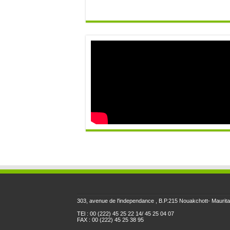
303, avenue de l'independance , B.P.215 Nouakchott- Maurita
TEl : 00 (222) 45 25 22 14/ 45 25 04 07
FAX : 00 (222) 45 25 38 95