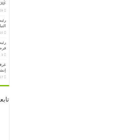
CPCCAF 
29 يونيو، 26
رئيس
التب
10 يونيو، 26
رئيس
فرص 
3 يونيو، 2026
غرفة
إنشا
17 مايو، 26
تابع