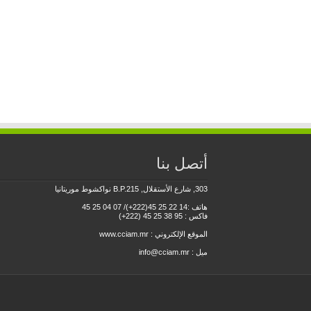
أتصل بنا
303, شارع الأستقلال, B.P.215 نواكشوط موريتانيا
هاتف :14 22 25 45(222+)/ 07 04 25 45
فاكس : 95 38 25 45 (222+)
الموقع الإلكتروني :
www.cciam.mr
ميل : info@cciam.mr