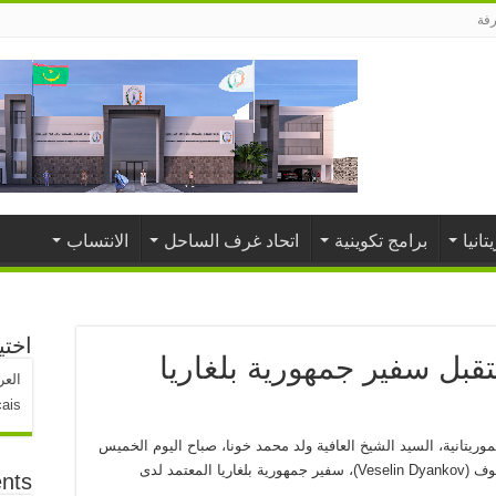
رفة
تانيا
برامج تكوينية
اتحاد غرف الساحل
الانتساب
اختي
قبل سفير جمهورية بلغاريا
العر
çais
وريتانية، السيد الشيخ العافية ولد محمد خونا، صباح اليوم الخميس
بمكتبه في نواكشوط، سعادة السيد فيسلين ديانكوف (Veselin Dyankov)، سفير جمهورية بلغاريا المعتمد لدى
nts