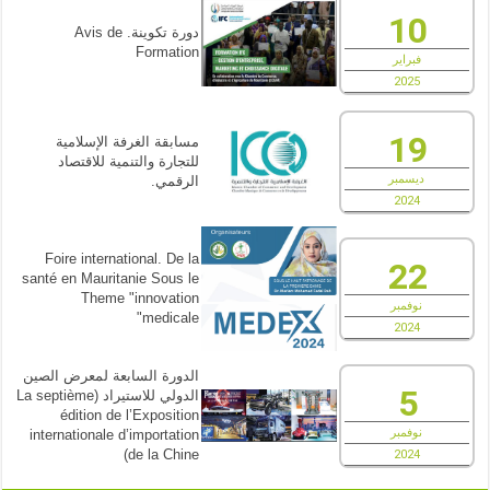
10
دورة تكوينة. Avis de
Formation
فبراير
2025
19
مسابقة الغرفة الإسلامية
للتجارة والتنمية للاقتصاد
ديسمبر
الرقمي.
2024
Foire international. De la
22
santé en Mauritanie Sous le
Theme "innovation
نوفمبر
medicale"
2024
الدورة السابعة لمعرض الصين
5
الدولي للاستيراد (La septième
édition de l’Exposition
نوفمبر
internationale d’importation
de la Chine)
2024