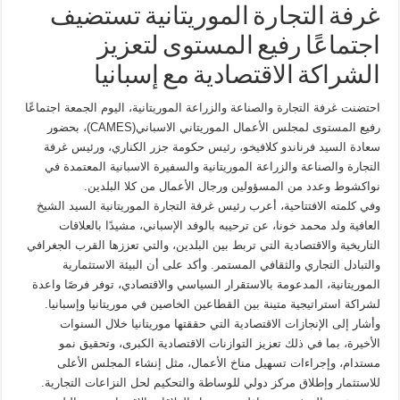
غرفة التجارة الموريتانية تستضيف
اجتماعًا رفيع المستوى لتعزيز
الشراكة الاقتصادية مع إسبانيا
احتضنت غرفة التجارة والصناعة والزراعة الموريتانية، اليوم الجمعة اجتماعًا
رفيع المستوى لمجلس الأعمال الموريتاني الاسباني(CAMES)، بحضور
سعادة السيد فرناندو كلافيخو، رئيس حكومة جزر الكناري، ورئيس غرفة
التجارة والصناعة والزراعة الموريتانية والسفيرة الاسبانية المعتمدة في
نواكشوط وعدد من المسؤولين ورجال الأعمال من كلا البلدين.
وفي كلمته الافتتاحية، أعرب رئيس غرفة التجارة الموريتانية السيد الشيخ
العافية ولد محمد خونا، عن ترحيبه بالوفد الإسباني، مشيدًا بالعلاقات
التاريخية والاقتصادية التي تربط بين البلدين، والتي تعززها القرب الجغرافي
والتبادل التجاري والثقافي المستمر. وأكد على أن البيئة الاستثمارية
الموريتانية، المدعومة بالاستقرار السياسي والاقتصادي، توفر فرصًا واعدة
لشراكة استراتيجية متينة بين القطاعين الخاصين في موريتانيا وإسبانيا.
وأشار إلى الإنجازات الاقتصادية التي حققتها موريتانيا خلال السنوات
الأخيرة، بما في ذلك تعزيز التوازنات الاقتصادية الكبرى، وتحقيق نمو
مستدام، وإجراءات تسهيل مناخ الأعمال، مثل إنشاء المجلس الأعلى
للاستثمار وإطلاق مركز دولي للوساطة والتحكيم لحل النزاعات التجارية.