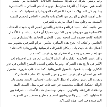
وعبر رئيس الغرفة عن تفاؤله بمستقبل العلاقات الاقتصادية بين البلدين
الصديقين، مؤكدًا أن الغرفة ستواصل جهودها لدعم المبادرات الاستثمارية
وتقديم كل التسهيلات اللازمة للشركات الموريتانية والإسبانية. كما شدد
على أهمية التعاون الوثيق بين الحكومات والقطاع الخاص لتحقيق التنمية
المستدامة وخلق بيئة أعمال مزدهرة للطرفين
من جانبه، أشاد السيد فرناندو كلافيخو بالتطور الكبير الذي شهدته العلاقات
الاقتصادية بين موريتانيا وجزر الكناري، معتبرًا أن فكرة إنشاء لجنة الأعمال
الثنائية كانت خطوة استراتيجية لتعزيز التعاون التجاري والاستثماري بين
الجانبين. وأضاف أن نجاح هذه المبادرة يعكس التزام الطرفين بتطوير بيئة
أعمال جاذبة، حيث بات بإمكان الشركات الإسبانية والموريتانية الاستفادة
من إطار تنظيمي يضمن الاستقرار ويعزز فرص الاستثمار.
وأكد رئيس الحكومة الكنارية أن الوفد الإسباني الحاضر في الاجتماع يُعد
الأكبر في تاريخ هذه الشراكة، وهو ما يعكس اهتمام القطاع الخاص في جزر
الكناري وإسبانيا عمومًا بالسوق الموريتانية. كما شدد على ضرورة استمرار
التعاون لضمان خلق فرص العمل وتعزيز التنمية الاقتصادية المشتركة.
وبدوره اكد رئيس مجلس الأعمال الموريتاني-الإسباني، السيد محمد ولد
الوالد، تشكيل أقطاب متخصصة في قطاعات حيوية مثل: الصيد، البيئة
والطاقة، الزراعة، والتكوين المهني، وستعمل هذه الأقطاب بالشراكة بين
المقاولين الاسبانيين والموريتانيين لتقديم مشاريع تستفيد من التمويلات
المرصودة في اطار هذه الشراكة.