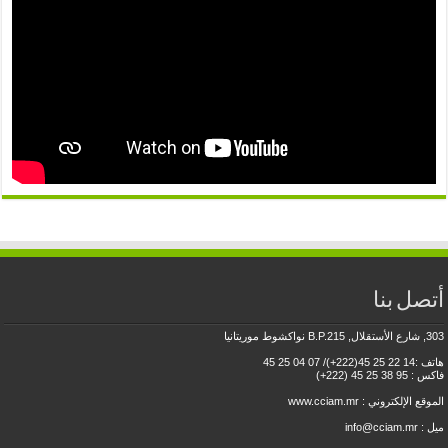
أتصل بنا
303, شارع الأستقلال, B.P.215 نواكشوط موريتانيا
هاتف :14 22 25 45(222+)/ 07 04 25 45
فاكس : 95 38 25 45 (222+)
الموقع الإلكتروني :
www.cciam.mr
ميل : info@cciam.mr