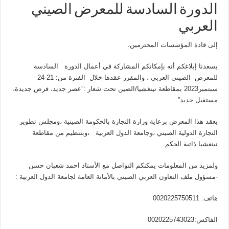
الدورة السادسة للمعرض الصيني
العربي
إلى قادة المؤسسات المحترمين،
يسعدنا إبلاغكم أنه بإمكانكم المشاركة في أعمال الدورة السادسة
للمعرض الصيني العربي ، والمقرر عقدها خلال الفترة من: 21-24
سبتمبر2023 بمقاطعة نينغشيا/الصين تحت شعار :”عصر جديد، فرص جديدة،
مستقبل جديد”.
يعقد هذا المعرض برعاية وزارة التجارة بالحكومة الصينية ،ومجلس تطوير
التجارة الدولية الصيني ،وجامعة الدول العربية ،وبتنظيم من مقاطعة
نينغشيا ذاتية الحكم.
ولمزيد من المعلومات يمكنكم التواصل مع الأستاذ احمد شعبان حسن
-مسؤول ملف التعاون العربي الصيني بالأمانة العامة لجامعة الدول العربية :
هاتف: 0020225750511
الفاكس:0020225743023