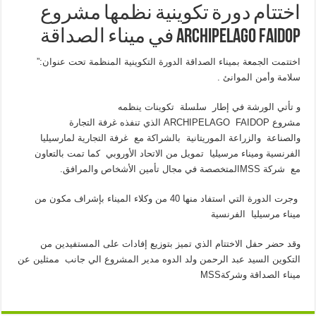
اختتام دورة تكوينية نظمها مشروع
ARCHIPELAGO FAIDOP في ميناء الصداقة
اختتمت الجمعة بميناء الصداقة الدورة التكوينية المنظمة تحت عنوان:”
سلامة وأمن الموانئ .
و تأتي الورشة في إطار سلسلة تكوينات ينظمه
مشروع ARCHIPELAGO FAIDOP الذي تنفذه غرفة التجارة
والصناعة والزراعة الموريتانية بالشراكة مع غرفة التجارية لمارسيليا
الفرنسية وميناء مرسيليا تمويل من الاتحاد الأوروبي كما تمت بالتعاون
مع شركة MSSالمتخصصة في مجال تأمين الأشخاص والمرافق.
وجرت الدورة التي استفاد منها 40 من وكلاء الميناء بإشراف مكون من
ميناء مرسيليا الفرنسية
وقد حضر حفل الاختتام الذي تميز بتوزيع إفادات على المستفيدين من
التكوين السيد عبد الرحمن ولد الدوه مدير المشروع الي جانب ممثلين عن
ميناء الصداقة وشركةMSS