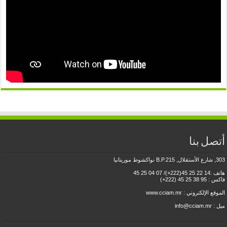
أتصل بنا
303, شارع الأستقلال, B.P.215 نواكشوط موريتانيا
هاتف :14 22 25 45(222+)/ 07 04 25 45
فاكس : 95 38 25 45 (222+)
الموقع الإلكتروني :
www.cciam.mr
ميل : info@cciam.mr