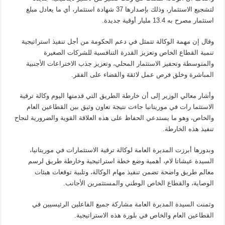
لتشجيع الاستثمار، وذلك بإصدارها 37 شهادة استثمار، أي ما يعادل مبلغ
استثمار مصرح به 13.4 مليار أوقية جديدة
.
وقال إن مهمة الوكالة تتمثل في دعم الحكومة من أجل تنفيذ استراتيجية
تنمية القطاع الخاص وتعزيز القدرة التنافسية للشركات الصغيرة
والمتوسطة وتحفيز الاستثمار المحلي، وتعزيز جذب الاختراعات الأجنبية
المباشرة وخلق فرص عمل لائقة والقضاء على الفقر
.
وأشار معالي الوزير إلى أن خارطة الطريق التي قدمتها اليوم وكالة ترقية
الاستثما رات في موريتانيا جاءت نتيجة تعاون وثيق بين القطاعين العام
والخاص، وهو ما يستدعي الحفاظ على هذه العلاقة القوية والضرورية لنجاح
تنفيذ هذه الخارطة
.
وبدورها أبرزت المديرة العامة لوكالة ترقية الاستثمارات في موريتانيا،
السيدة عيشاتا لام، أهمية وضع خطة استراتيجية وخارطة طريق لرسم
معالم طريق واضحة تضمن تنفيذ مهام الوكالة، وتلبية توقعات هيئات
الوصاية، والقطاع الخاص الوطني والمستثمرين الأجانب
.
وثمنت السيدة المديرة العامة مشاركة جميع الفاعلين الرئيسيين في
القطاعين العام والخاص في بلورة هذه الاستراتيجية
.