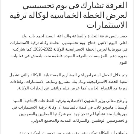
الغرفة تشارك في يوم تحسيسي
لعرض الخطة الخماسية لوكالة ترقية
الاستثمارات
حضر رئيس غرفة التجارة والصناعة والزراعة السيد احمد باب ولد
اعلي اليوم الاثنين افتتاح يوم تحسيسيي نظمته وكالة ترقية الاستثمارات
في موريتانيا لعرض الخطة الاستراتيجية للوكالة 2022-2026
.
كما شاركت
مديرة دعم المؤسسات بالغرفة السيدة فاطمة منت بلعمش في فعاليات
اليوم
وتم خلال الحفل استعراض اهم المشاريع المستقبلية للوكالة والتي تشمل
تنفيذ الخطة الاستراتيجية، وبناء بنك مشاريع ومتابعة الاستثمارات، ولقاءات
دورية مع القطاع الخاص، كما عرض فيلم وثائقي عن إنجازات الوكالة
.
وأوضح معالي وزير الشؤون الاقتصادية وترقية القطاعات الإنتاجية، السيد
أوسمان مامودو كان، في كلمة بالمناسبة أن وكالة ترقية الاستثمارات في
موريتانيا، منذ نشأتها لم تدخر جهدا مع شركائها المحليين والعموميين
والخصوصيين الوطنيين، والشركات المدنية والمجتمع الدولي
.
وأضاف أن الوكالة تمكنت في وقت قصير من تحفيز ديناميكية جديدة