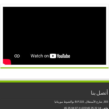
أتصل بنا
303, شارع الأستقلال, B.P.215 نواكشوط موريتانيا
هاتف :14 22 25 45(222+)/ 07 04 25 45