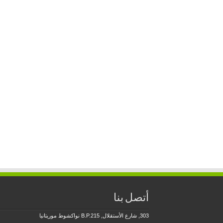
أتصل بنا
303, شارع الأستقلال, B.P.215 نواكشوط موريتانيا