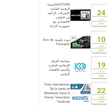
(AZOVNI)المنصة
الرقمية الخاصة
24
بالشركات الراغبة
في التعاون
مارس
الاقتصادي مع
2025
جمهورية اكرانيا
10
دورة تكوينة. Avis de
Formation
فبراير
2025
مسابقة الغرفة
19
الإسلامية للتجارة
والتنمية للاقتصاد
ديسمبر
الرقمي.
2024
Foire international.
22
De la santé en
Mauritanie Sous le
نوفمبر
Theme "innovation
medicale"
2024