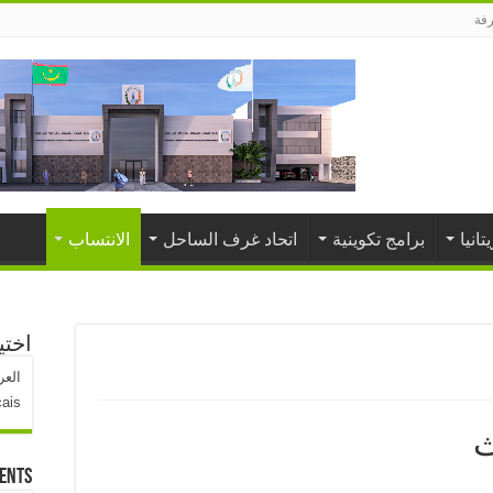
رفة
تانيا
برامج تكوينية
اتحاد غرف الساحل
الانتساب
اختي
العر
çais
ث
ents